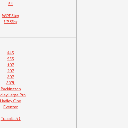
S4
WOT Sling
HP Sling
445
555
107
207
307
307L
Packington
dley Large Pro
Hadley One
Eventer
Tracolla
H1