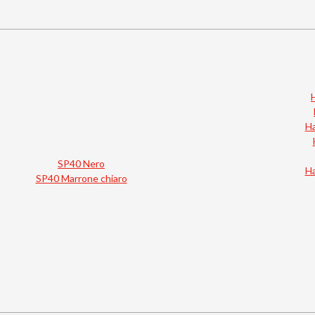
Ha
SP40 Nero
Ha
SP40 Marrone chiaro