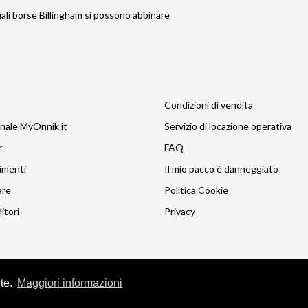
quali borse Billingham si possono abbinare
Condizioni di vendita
nale MyOnnik.it
Servizio di locazione operativa
r
FAQ
imenti
Il mio pacco è danneggiato
are
Politica Cookie
itori
Privacy
nte.
Maggiori informazioni