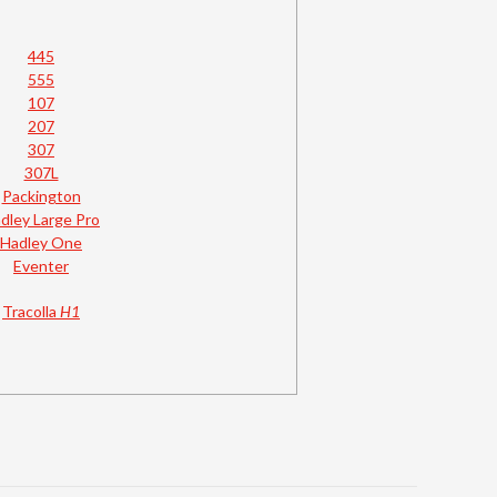
445
555
107
207
307
307L
Packington
dley Large Pro
Hadley One
Eventer
Tracolla
H1