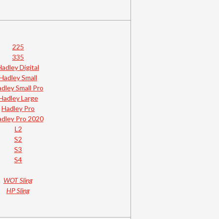
225
335
Hadley Digital
Hadley Small
dley Small Pro
Hadley Large
Hadley Pro
dley Pro 2020
L2
S2
S3
S4
WOT Sling
HP Sling