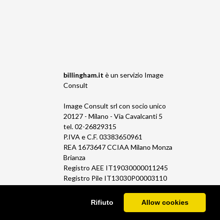
billingham.it
è un servizio
Image
Consult
Image Consult srl con socio unico
20127 - Milano - Via Cavalcanti 5
tel. 02-26829315
P.IVA e C.F. 03383650961
REA 1673647 CCIAA Milano Monza
Brianza
Registro AEE IT19030000011245
Registro Pile IT13030P00003110
Rifiuto
Allow cookies