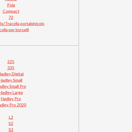
Pola
Compact
72
o/Tracolla portabinicolo
olla per borselli
225
335
Hadley Digital
Hadley Small
dley Small Pro
Hadley Large
Hadley Pro
dley Pro 2020
L2
S2
S3