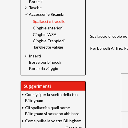
Borselli
Tasche
Accessori e Ricambi
Spallacci e tracolle
Cinghie anteriori
Cinghie WSA
Spallaccio di cuoio go
Cinghie Treppiedi
Targhette valigie
Per borselli Airline, 
Inserti
Borse per binocoli
Borse da viaggio
Suggerimenti
•
Consigli per la scelta della tua
Billingham
•
Gli spallacci: a quali borse
Billingham si possono abbinare
•
Come pulire la vostra Billingham
Continua...