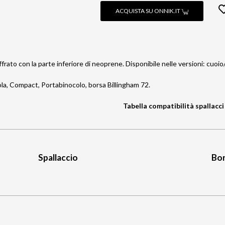
ACQUISTA SU ONNIK.IT
ffrato con la parte inferiore di neoprene. Disponibile nelle versioni: cuo
Pola, Compact, Portabinocolo, borsa Billingham 72.
Tabella compatibilità spallacci
Spallaccio
Bor