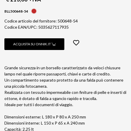
BLL500648-54
Codice articolo del fornitore: 500648-54
Codice EAN/UPC: 5035627117935
ACQUISTA SU ONNIK.IT
Grande sicurezza in un borsello caratterizzato da veloci chiusure
lampo nel quale riporre passaporti, chiavi e carte di credito.
Un compartimento separato protetto da una falda può contenere
una piccola fotocamera.
Realizzata con tessuto impermeabile con finiture di pelle e inserti di
ottone, è dotato di falda a sgancio rapido e tracolla.
Ideale per tutti i documenti di viaggio.
Dimensioni esterne: L 180 x P 80 x A 250 mm
Dimensioni interne: L 150 x P 65 x A 240 mm
Capacità: 2.25 lt