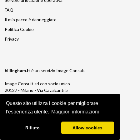
Servizio di locazione operativa
FAQ
Il mio pacco è danneggiato
Politica Cookie
Privacy
billingham.it
è un servizio
Image Consult
Image Consult srl con socio unico
20127 - Milano - Via Cavalcanti 5
tel. 02-26829315
Questo sito utilizza i cookie per migliorare
P.IVA e C.F. 03383650961
REA 1673647 CCIAA Milano Monza Brianza
l'esperienza utente.
Maggiori informazioni
Registro AEE IT19030000011245
Registro Pile IT13030P00003110
Rifiuto
Allow cookies