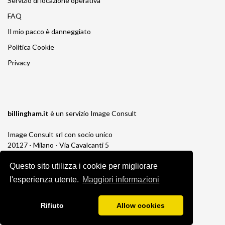
Servizio di locazione operativa
FAQ
Il mio pacco è danneggiato
Politica Cookie
Privacy
billingham.it
è un servizio
Image Consult
Image Consult srl con socio unico
20127 - Milano - Via Cavalcanti 5
tel. 02-26829315
Questo sito utilizza i cookie per migliorare
P.IVA e C.F. 03383650961
REA 1673647 CCIAA Milano Monza Brianza
l'esperienza utente.
Maggiori informazioni
Registro AEE IT19030000011245
Registro Pile IT13030P00003110
Rifiuto
Allow cookies