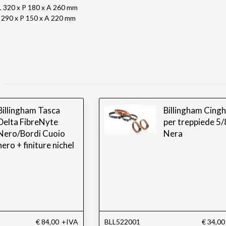
L 320 x P 180 x A 260 mm
L 290 x P 150 x A 220 mm
Billingham Tasca
Billingham Cingh
Delta FibreNyte
per treppiede 5/
Nero/Bordi Cuoio
Nera
nero + finiture nichel
€ 84,00
+IVA
BLL522001
€ 34,00