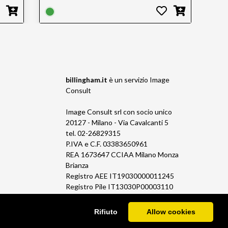
billingham.it
è un servizio
Image
Consult
Image Consult srl con socio unico
20127 - Milano - Via Cavalcanti 5
tel. 02-26829315
P.IVA e C.F. 03383650961
REA 1673647 CCIAA Milano Monza
Brianza
Registro AEE IT19030000011245
Registro Pile IT13030P00003110
Rifiuto
Allow cookies