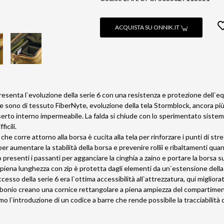
ACQUISTA SU ONNIK.IT
resenta l`evoluzione della serie 6 con una resistenza e protezione dell`e
erie sono di tessuto FiberNyte, evoluzione della tela Stormblock, ancora p
serto interno impermeabile. La falda si chiude con lo sperimentato sistema
ficili.
che corre attorno alla borsa è cucita alla tela per rinforzare i punti di stre
 aumentare la stabilità della borsa e prevenire rollii e ribaltamenti quan
presenti i passanti per agganciare la cinghia a zaino e portare la borsa sul
 piena lunghezza con zip è protetta dagli elementi da un`estensione della 
cesso della serie 6 era l`ottima accessibilità all`attrezzatura, qui migliora
arbonio creano una cornice rettangolare a piena ampiezza del compartime
o l`introduzione di un codice a barre che rende possibile la tracciabilità 