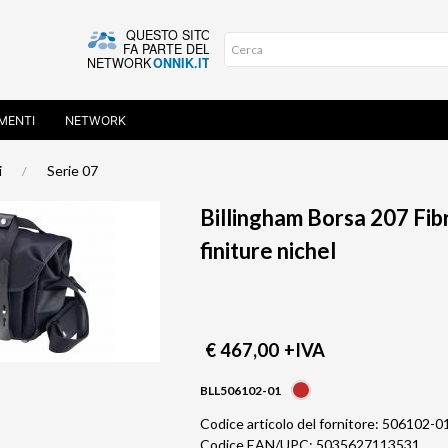
MENTI
NETWORK
i
Serie 07
Billingham Borsa 207 Fi
finiture nichel
€ 467,00
+IVA
BLL506102-01
Codice articolo del fornitore: 506102-0
Codice EAN/UPC: 5035627113531