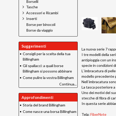
Borselli
Tasche
Accessori e Ricambi
Inserti
Borse per binocoli
Borse da viaggio
Suggerimenti
La nuova serie 7 rapp
•
Consigli per la scelta della tua
I tre modelli della s
Billingham
antipioggia con un in
specie in condizioni dif
•
Gli spallacci: a quali borse
L`imbracatura di pelle 
Billingham si possono abbinare
modello precedente per
•
Come pulire la vostra Billingham
Nell`imbracatura sono 
Continua...
La tasca posteriore a
Uno dei motivi del suc
Approfondimenti
stecche di fibra di c
In questa serie abbiam
•
Storia del brand Billingham
•
Come nasce una borsa Billingham
Tela:
FiberNyte