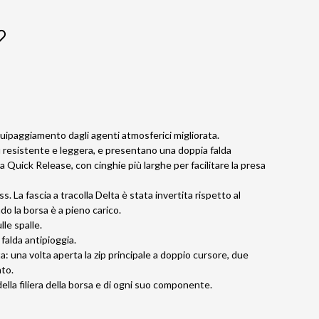
quipaggiamento dagli agenti atmosferici migliorata.
iù resistente e leggera, e presentano una doppia falda
 Quick Release, con cinghie più larghe per facilitare la presa
ss. La fascia a tracolla Delta è stata invertita rispetto al
do la borsa è a pieno carico.
le spalle.
falda antipioggia.
ta: una volta aperta la zip principale a doppio cursore, due
nto.
della filiera della borsa e di ogni suo componente.