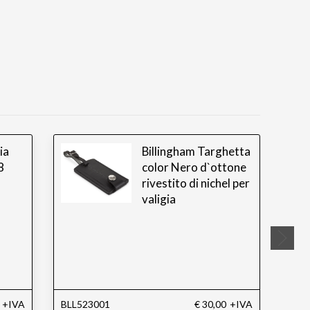
ia
Billingham Targhetta
8
color Nero d`ottone
rivestito di nichel per
valigia
+IVA
BLL523001
€ 30,00
+IVA
BLL