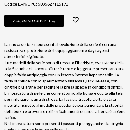
Codice EAN/UPC: 5035627115191
ACQUISTA SU ONNIK.IT
La nuova serie 7 rappresenta l`evoluzione della serie 6 con una
resistenza e protezione dell`equipaggiamento dagli agenti
atmosferici migliorata.
I tre modelli della serie sono di tessuto FiberNyte, evoluzione della
tela Stormblock, ancora più resistente e leggera, e presentano una
doppia falda antipioggia con un inserto interno impermeabile. La
falda si chiude con lo sperimentato sistema Quick Release, con
cinghie più larghe per facilitare la presa specie in condizioni difficili.
L`imbracatura di pelle che corre attorno alla borsa è cucita alla tela
per rinforzare i punti di stress. La fascia a tracolla Delta è stata
invertita rispetto al modello precedente per aumentare la stabilità
della borsa e prevenire rollii e ribaltamenti quando la borsa è a pieno
carico.
Nell`imbracatura sono presenti i passanti per agganciare la cinghia
a zaino e portare la borsa sulle spalle.