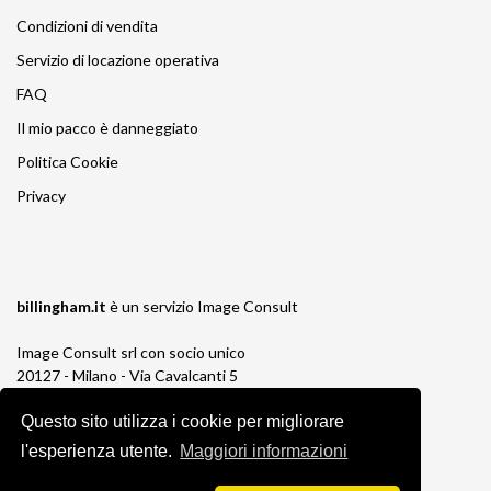
Condizioni di vendita
Servizio di locazione operativa
FAQ
Il mio pacco è danneggiato
Politica Cookie
Privacy
billingham.it
è un servizio
Image Consult
Image Consult srl con socio unico
20127 - Milano - Via Cavalcanti 5
tel. 02-26829315
P.IVA e C.F. 03383650961
Questo sito utilizza i cookie per migliorare
REA 1673647 CCIAA Milano Monza Brianza
l'esperienza utente.
Maggiori informazioni
Registro AEE IT19030000011245
Registro Pile IT13030P00003110