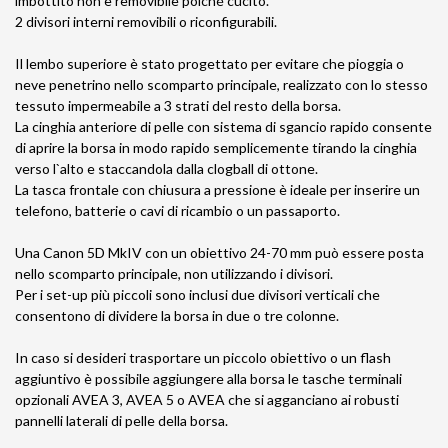
imbottito non è removibile poiché cucito.
2 divisori interni removibili o riconfigurabili.
Il lembo superiore è stato progettato per evitare che pioggia o
neve penetrino nello scomparto principale, realizzato con lo stesso
tessuto impermeabile a 3 strati del resto della borsa.
La cinghia anteriore di pelle con sistema di sgancio rapido consente
di aprire la borsa in modo rapido semplicemente tirando la cinghia
verso l`alto e staccandola dalla clogball di ottone.
La tasca frontale con chiusura a pressione è ideale per inserire un
telefono, batterie o cavi di ricambio o un passaporto.
Una Canon 5D MkIV con un obiettivo 24-70 mm può essere posta
nello scomparto principale, non utilizzando i divisori.
Per i set-up più piccoli sono inclusi due divisori verticali che
consentono di dividere la borsa in due o tre colonne.
In caso si desideri trasportare un piccolo obiettivo o un flash
aggiuntivo è possibile aggiungere alla borsa le tasche terminali
opzionali AVEA 3, AVEA 5 o AVEA che si agganciano ai robusti
pannelli laterali di pelle della borsa.