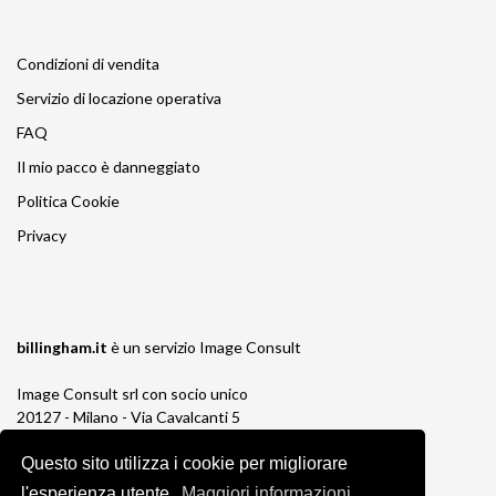
Condizioni di vendita
Servizio di locazione operativa
FAQ
Il mio pacco è danneggiato
Politica Cookie
Privacy
billingham.it
è un servizio
Image Consult
Image Consult srl con socio unico
20127 - Milano - Via Cavalcanti 5
tel. 02-26829315
P.IVA e C.F. 03383650961
Questo sito utilizza i cookie per migliorare
REA 1673647 CCIAA Milano Monza Brianza
l'esperienza utente.
Maggiori informazioni