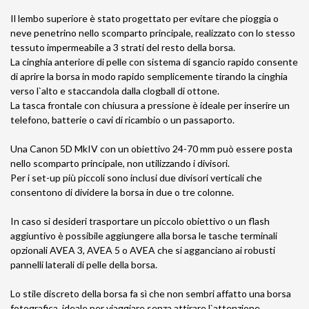
Il lembo superiore è stato progettato per evitare che pioggia o
neve penetrino nello scomparto principale, realizzato con lo stesso
tessuto impermeabile a 3 strati del resto della borsa.
La cinghia anteriore di pelle con sistema di sgancio rapido consente
di aprire la borsa in modo rapido semplicemente tirando la cinghia
verso l`alto e staccandola dalla clogball di ottone.
La tasca frontale con chiusura a pressione è ideale per inserire un
telefono, batterie o cavi di ricambio o un passaporto.
Una Canon 5D MkIV con un obiettivo 24-70 mm può essere posta
nello scomparto principale, non utilizzando i divisori.
Per i set-up più piccoli sono inclusi due divisori verticali che
consentono di dividere la borsa in due o tre colonne.
In caso si desideri trasportare un piccolo obiettivo o un flash
aggiuntivo è possibile aggiungere alla borsa le tasche terminali
opzionali AVEA 3, AVEA 5 o AVEA che si agganciano ai robusti
pannelli laterali di pelle della borsa.
Lo stile discreto della borsa fa sì che non sembri affatto una borsa
fotografica, ideale per viaggiare senza attirare l`attenzione.