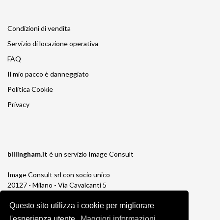
Condizioni di vendita
Servizio di locazione operativa
FAQ
Il mio pacco è danneggiato
Politica Cookie
Privacy
billingham.it
è un servizio
Image Consult
Image Consult srl con socio unico
20127 - Milano - Via Cavalcanti 5
tel. 02-26829315
P.IVA e C.F. 03383650961
Questo sito utilizza i cookie per migliorare
REA 1673647 CCIAA Milano Monza Brianza
l'esperienza utente.
Maggiori informazioni