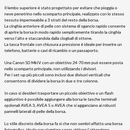
Il lembo superiore è stato progettato per evitare che pioggia o
neve penetrino nello scomparto principale, realizzato con lo stesso
tessuto impermeabile a 3 strati del resto della borsa.
La cinghia anteriore di pelle con sistema di sgancio rapido consente
di aprire la borsa in modo rapido semplicemente tirando la cinghia
verso l`alto e staccandola dalla clogball di ottone.
La tasca frontale con chiusura a pressione è ideale per inserire un
telefono, batterie o cavi di ricambio o un passaporto.
Una Canon 5D MkIV con un obiettivo 24-70 mm può essere posta
nello scomparto principale, non utilizzando i divisori.
Per i set-up più piccoli sono inclusi due divisori verticali che
consentono di dividere la borsa in due o tre colonne.
In caso si desideri trasportare un piccolo obiettivo o un flash
aggiuntivo è possibile aggiungere alla borsa le tasche terminali
opzionali AVEA 3, AVEA 5 o AVEA che si agganciano ai robusti
pannelli laterali di pelle della borsa.
Lo stile discreto della borsa fa sì che non sembri affatto una borsa
fotografica, ideale per viaggiare senza attirare l`attenzione.