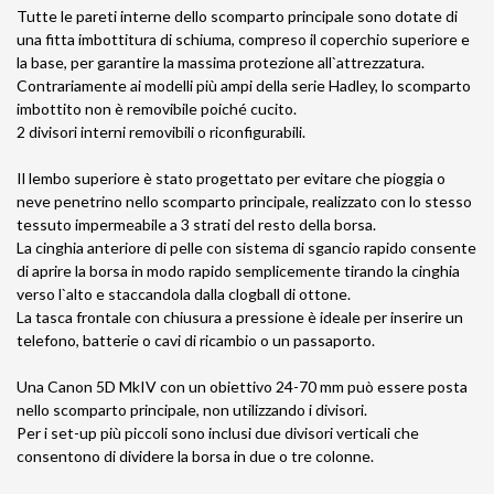
Tutte le pareti interne dello scomparto principale sono dotate di
una fitta imbottitura di schiuma, compreso il coperchio superiore e
la base, per garantire la massima protezione all`attrezzatura.
Contrariamente ai modelli più ampi della serie Hadley, lo scomparto
imbottito non è removibile poiché cucito.
2 divisori interni removibili o riconfigurabili.
Il lembo superiore è stato progettato per evitare che pioggia o
neve penetrino nello scomparto principale, realizzato con lo stesso
tessuto impermeabile a 3 strati del resto della borsa.
La cinghia anteriore di pelle con sistema di sgancio rapido consente
di aprire la borsa in modo rapido semplicemente tirando la cinghia
verso l`alto e staccandola dalla clogball di ottone.
La tasca frontale con chiusura a pressione è ideale per inserire un
telefono, batterie o cavi di ricambio o un passaporto.
Una Canon 5D MkIV con un obiettivo 24-70 mm può essere posta
nello scomparto principale, non utilizzando i divisori.
Per i set-up più piccoli sono inclusi due divisori verticali che
consentono di dividere la borsa in due o tre colonne.