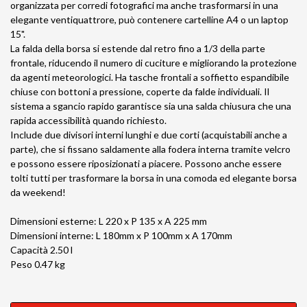
organizzata per corredi fotografici ma anche trasformarsi in una
elegante ventiquattrore, può contenere cartelline A4 o un laptop
15".
La falda della borsa si estende dal retro fino a 1/3 della parte
frontale, riducendo il numero di cuciture e migliorando la protezione
da agenti meteorologici. Ha tasche frontali a soffietto espandibile
chiuse con bottoni a pressione, coperte da falde individuali. Il
sistema a sgancio rapido garantisce sia una salda chiusura che una
rapida accessibilità quando richiesto.
Include due divisori interni lunghi e due corti (acquistabili anche a
parte), che si fissano saldamente alla fodera interna tramite velcro
e possono essere riposizionati a piacere. Possono anche essere
tolti tutti per trasformare la borsa in una comoda ed elegante borsa
da weekend!
Dimensioni esterne: L 220 x P 135 x A 225 mm
Dimensioni interne: L 180mm x P 100mm x A 170mm
Capacità 2.50 l
Peso 0.47 kg