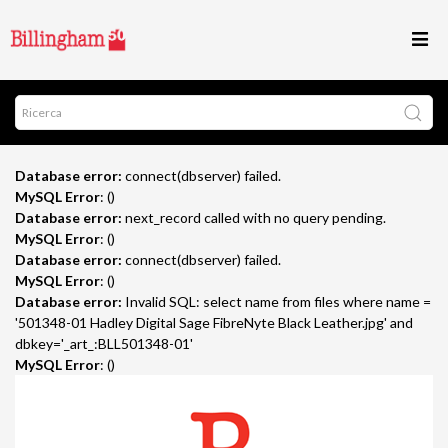
Database error:
connect(dbserver) failed.
MySQL Error
: ()
Database error:
next_record called with no query pending.
MySQL Error
: ()
Database error:
connect(dbserver) failed.
MySQL Error
: ()
Database error:
Invalid SQL: select name from files where name =
'501348-01 Hadley Digital Sage FibreNyte Black Leather.jpg' and
dbkey='_art_:BLL501348-01'
MySQL Error
: ()