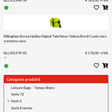
BLL501348-54
€ 185,00
+IVA
Billingham Borsa Hadley Digital Tela Neon Yellow/Bordi Cuoio nero
e interno nero
BLL501374-01
€ 170,00
+IVA
°
Categorie prodotti
Leisure Bags - Tempo libero
Serie 72
Serie S
Serie Eventer