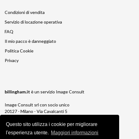
Condizioni di vendita
Servizio di locazione operativa
FAQ
Il mio pacco è danneggiato
Politica Cookie
Privacy
billingham.it
è un servizio
Image Consult
Image Consult srl con socio unico
20127 - Milano - Via Cavalcanti 5
tel. 02-26829315
P.IVA e C.F. 03383650961
Questo sito utilizza i cookie per migliorare
REA 1673647 CCIAA Milano Monza Brianza
l'esperienza utente.
Maggiori informazioni
Registro AEE IT19030000011245