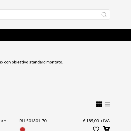
lex con obiettivo standard montato.
ro +
BLL501301-70
€ 185,00
+IVA