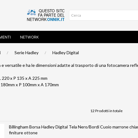
MENTI
NETWORK
i
Serie Hadley
Hadley Digital
e versatile e ha le dimensioni adatte al trasporto di una fotocamera ref
L 220 x P 135 x A 225 mm
 L 180mm x P 100mm x A 170mm
12 Prodotti in totale
Billingham Borsa Hadley Digital Tela Nero/Bordi Cuoio marrone chia
finiture ottone