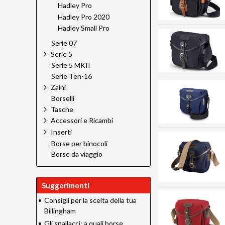
Hadley Pro
Hadley Pro 2020
Hadley Small Pro
Serie 07
Serie 5
Serie 5 MKII
Serie Ten-16
Zaini
Borselli
Tasche
Accessori e Ricambi
Inserti
Borse per binocoli
Borse da viaggio
Suggerimenti
•
Consigli per la scelta della tua
Billingham
•
Gli spallacci: a quali borse