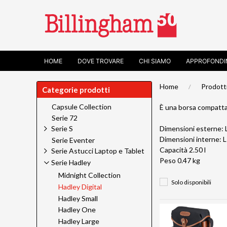
HOME
DOVE TROVARE
CHI SIAMO
APPROFONDI
Home
Prodott
Categorie prodotti
Capsule Collection
È una borsa compatta 
Serie 72
Dimensioni esterne: 
Serie S
Dimensioni interne:
Serie Eventer
Capacità 2.50 l
Serie Astucci Laptop e Tablet
Peso 0.47 kg
Serie Hadley
Midnight Collection
Solo disponibili
Hadley Digital
Hadley Small
Hadley One
Hadley Large