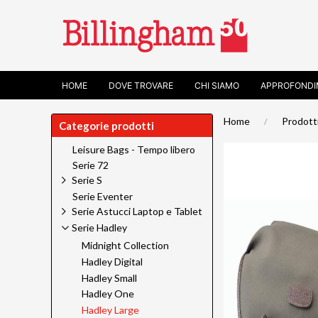
HOME
DOVE TROVARE
CHI SIAMO
APPROFONDI
Home
Prodott
Categorie prodotti
Leisure Bags - Tempo libero
Serie 72
Serie S
Serie Eventer
Serie Astucci Laptop e Tablet
Serie Hadley
Midnight Collection
Hadley Digital
Hadley Small
Hadley One
Hadley Large