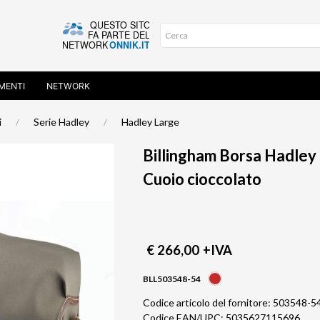
MENTI
NETWORK
i
Serie Hadley
Hadley Large
Billingham Borsa Hadley
Cuoio cioccolato
€ 266,00
+IVA
BLL503548-54
Codice articolo del fornitore: 503548-5
Codice EAN/UPC: 5035627115696