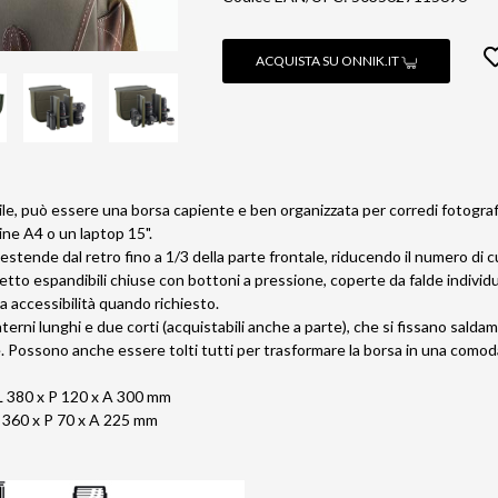
ACQUISTA SU ONNIK.IT
le, può essere una borsa capiente e ben organizzata per corredi fotograf
ine A4 o un laptop 15".
i estende dal retro fino a 1/3 della parte frontale, riducendo il numero di
ietto espandibili chiuse con bottoni a pressione, coperte da falde individu
a accessibilità quando richiesto.
nterni lunghi e due corti (acquistabili anche a parte), che si fissano sal
re. Possono anche essere tolti tutti per trasformare la borsa in una com
L 380 x P 120 x A 300 mm
L 360 x P 70 x A 225 mm