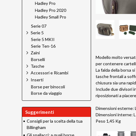
Hadley Pro
Hadley Pro 2020
Hadley Small Pro
Serie 07
Serie 5
Serie 5 MKII
Serie Ten-16
Zaini
Modello molto versati
Borselli
per contenere cartell
Tasche
La falda della borsa s
Accessori e Ricambi
tasche frontali a soff
Inserti
chiusura sia una rapid
Borse per binocoli
Include due divisori i
Borse da viaggio
riposizionati a piace
Dimensioni esterne: 
Suggerimenti
Dimensioni interne: 
•
Consigli per la scelta della tua
Peso 1,45 Kg
Billingham
•
Gli spallacci: a quali borse