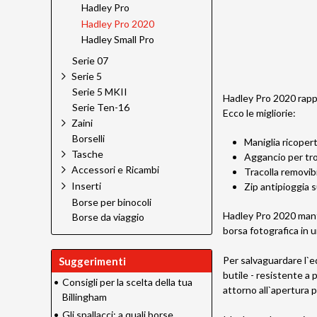
Hadley Pro
Hadley Pro 2020
Hadley Small Pro
Serie 07
Serie 5
Serie 5 MKII
Hadley Pro 2020 rappr
Serie Ten-16
Ecco le migliorie:
Zaini
Borselli
Maniglia ricopert
Tasche
Aggancio per trol
Accessori e Ricambi
Tracolla removib
Inserti
Zip antipioggia 
Borse per binocoli
Hadley Pro 2020 manti
Borse da viaggio
borsa fotografica in u
Per salvaguardare l`e
Suggerimenti
butile - resistente a 
•
Consigli per la scelta della tua
attorno all`apertura p
Billingham
•
Gli spallacci: a quali borse