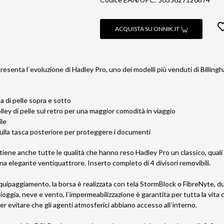
ACQUISTA SU ONNIK.IT
esenta l`evoluzione di Hadley Pro, uno dei modelli più venduti di Billing
a di pelle sopra e sotto
ley di pelle sul retro per una maggior comodità in viaggio
ile
sulla tasca posteriore per proteggere i documenti
ene anche tutte le qualità che hanno reso Hadley Pro un classico, quali l
na elegante ventiquattrore. Inserto completo di 4 divisori removibili.
quipaggiamento, la borsa è realizzata con tela StormBlock o FibreNyte, due
pioggia, neve e vento, l`impermeabilizzazione è garantita per tutta la vita 
er evitare che gli agenti atmosferici abbiano accesso all`interno.