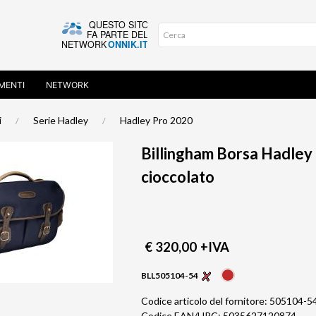
MENTI
NETWORK
i
Serie Hadley
Hadley Pro 2020
Billingham Borsa Hadley
cioccolato
€ 320,00
+IVA
BLL505104-54
Codice articolo del fornitore: 505104-5
Codice EAN/UPC: 5035627120874