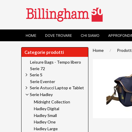
HOME
DOVE TROVARE
CHI SIAMO
APPROFONDI
Home
Prodott
Categorie prodotti
Leisure Bags - Tempo libero
Serie 72
Serie S
Serie Eventer
Serie Astucci Laptop e Tablet
Serie Hadley
Midnight Collection
Hadley Digital
Hadley Small
Hadley One
Hadley Large