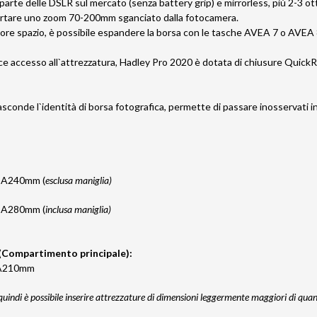
 parte delle DSLR sul mercato (senza battery grip) e mirrorless, più 2-3 o
portare uno zoom 70-200mm sganciato dalla fotocamera.
ore spazio, è possibile espandere la borsa con le tasche AVEA 7 o AVEA 8 
ce accesso all`attrezzatura, Hadley Pro 2020 è dotata di chiusure Quick
nasconde l`identità di borsa fotografica, permette di passare inosservati in
:
 A240mm (
esclusa maniglia)
 A280mm (
inclusa maniglia)
(Compartimento principale):
 A210mm
e quindi è possibile inserire attrezzature di dimensioni leggermente maggiori di qua