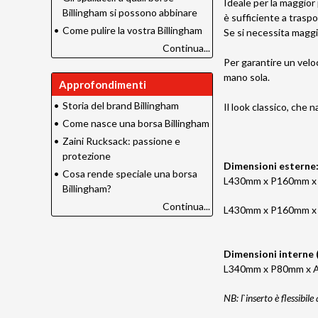
Ideale per la maggior
Billingham si possono abbinare
è sufficiente a tras
•
Come pulire la vostra Billingham
Se si necessita maggi
Continua...
Per garantire un velo
mano sola.
Approfondimenti
•
Storia del brand Billingham
Il look classico, che 
•
Come nasce una borsa Billingham
•
Zaini Rucksack: passione e
protezione
Dimensioni esterne
•
Cosa rende speciale una borsa
L430mm x P160mm x
Billingham?
Continua...
L430mm x P160mm x
Dimensioni interne 
L340mm x P80mm x
NB: l`inserto è flessibil