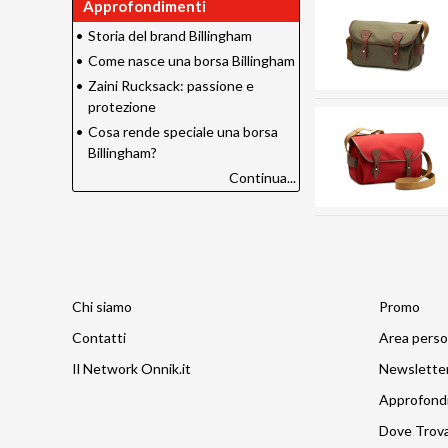
Approfondimenti
•
Storia del brand Billingham
•
Come nasce una borsa Billingham
•
Zaini Rucksack: passione e
protezione
•
Cosa rende speciale una borsa
Billingham?
Continua...
Chi siamo
Promo
Contatti
Area perso
Il Network Onnik.it
Newslette
Approfond
Dove Trov