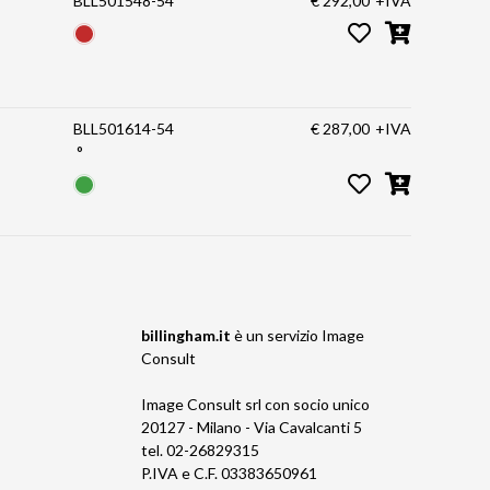
BLL501548-54
€ 292,00
+IVA
BLL501614-54
€ 287,00
+IVA
°
billingham.it
è un servizio
Image
Consult
Image Consult srl con socio unico
20127 - Milano - Via Cavalcanti 5
tel. 02-26829315
P.IVA e C.F. 03383650961