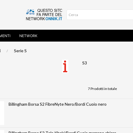
MENTI
NETWORK
i
Serie S
S3
7 Prodotti in totale
Billingham Borsa S2 FibreNyte Nero/Bordi Cuoio nero
Billingham Borsa S2 Tela Khaki/Bordi Cuoio marrone chiaro