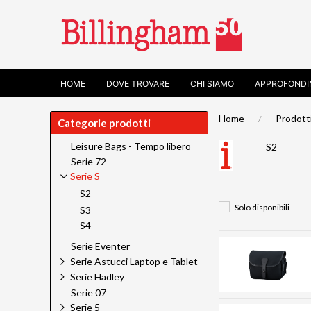
HOME
DOVE TROVARE
CHI SIAMO
APPROFONDI
Home
Prodott
Categorie prodotti
Leisure Bags - Tempo libero
S2
Serie 72
Serie S
S2
Solo disponibili
S3
S4
Serie Eventer
Serie Astucci Laptop e Tablet
Serie Hadley
Serie 07
Serie 5