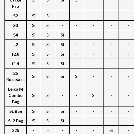
Pro
S2
Sì
Sì
-
-
-
-
-
S3
Sì
Sì
-
-
-
-
-
S4
Sì
Sì
Sì
-
-
-
-
L2
Sì
Sì
Sì
-
-
-
-
f2.8
Sì
Sì
Sì
-
-
-
-
f1.4
Sì
Sì
Sì
-
-
-
-
25
Sì
Sì
Sì
Sì
-
-
-
Rucksack
Leica M
Combo
Sì
Sì
-
-
Sì
-
-
Bag
SL Bag
Sì
Sì
Sì
-
-
-
-
SL2 Bag
Sì
Sì
Sì
-
-
-
-
225
-
-
-
-
-
Sì
-