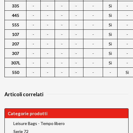
335
-
-
-
-
-
Sì
-
445
-
-
-
-
-
Sì
-
555
-
-
-
-
-
Sì
-
107
-
-
-
-
-
Sì
-
207
-
-
-
-
-
Sì
-
307
-
-
-
-
-
Sì
-
307L
-
-
-
-
-
Sì
-
550
-
-
-
-
-
-
Sì
Articoli correlati
Categorie prodotti
Leisure Bags - Tempo libero
Serie 72