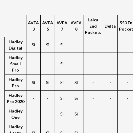
Leica
AVEA
AVEA
AVEA
AVEA
550 En
End
Delta
3
5
7
8
Pocke
Pockets
Hadley
Sì
Sì
Sì
-
-
-
-
Digital
Hadley
Small
-
-
Sì
-
-
-
-
Pro
Hadley
Sì
Sì
Sì
Sì
-
-
-
Pro
Hadley
-
-
Sì
Sì
-
-
-
Pro 2020
Hadley
-
-
Sì
Sì
-
-
-
One
Hadley
Large
Sì
Sì
Sì
Sì
-
-
-