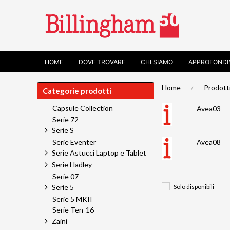
HOME
DOVE TROVARE
CHI SIAMO
APPROFONDI
Home
Prodott
Categorie prodotti
Capsule Collection
Avea03
Serie 72
Serie S
Serie Eventer
Avea08
Serie Astucci Laptop e Tablet
Serie Hadley
Serie 07
Solo disponibili
Serie 5
Serie 5 MKII
Serie Ten-16
Zaini