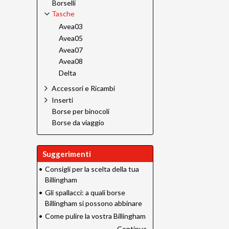
Borselli
Tasche
Avea03
Avea05
Avea07
Avea08
Delta
Accessori e Ricambi
Inserti
Borse per binocoli
Borse da viaggio
Suggerimenti
•
Consigli per la scelta della tua
Billingham
•
Gli spallacci: a quali borse
Billingham si possono abbinare
•
Come pulire la vostra Billingham
Continua...