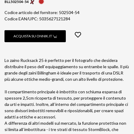
BLL502504-54
Codice articolo del fornitore: 502504-54
Codice EAN/UPC: 5035627121284
ACQUISTA SU ONNIK.IT
Lo zaino Rucksack 25 è perfetto per il fotografo che desidera
distribuire il peso dell`equipaggiamento su entrambe le spalle. Il più
grande degli zaini Billingham è ideale per il trasporto di una DSLR
più alcune ottiche medio-grandi, con un alto livello di protezione.
Il compartimento principale è imbottito con schiuma espansa di
spessore 2,5cm ricoperta di tessuto, per proteggere il contenuto
da urti e impatti. Inoltre, all`interno del compartimento principale ci
sono divisori imbottiti removibili e riposizionabili, per creare spazi
adatti a ottiche e accessori.
A differenza di altri modelli sul mercato, la funzione protettiva non
si limita all`imbottitura - i tre strati di tessuto StormBlock, che