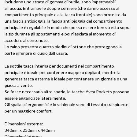
includono uno strato di gomma di butile, sono impermeabili
all`acqua. Entrambe le doppie cerniere (che danno accesso al
compartimento principale e alla tasca frontale) sono protette da
una fascia antipioggia. la fascia anti pioggia del compartimento
principale è regolabile in modo che possa essere ben stretta sopra
la zip durante gli spostamenti e poi rilasciata al momento di
accedere al contenuto.
Lo zaino presenta quattro piedini di ottone che proteggono la
parte inferiore di cuoio dall`usura.
La sottile tasca interna per documenti nel compartimento
principale è ideale per contenere mappe o depliant, mentre la
generosa tasca esterna è ideale per contenere un giornale o una
giacca a vento.
Se fosse necessario altro spazio, le tasche Avea Pockets possono
essere agganciate lateralmente.
Gli spallacci ergonomici e lo schienale sono di tessuto traspirante
per un maggiore comfort.
Dimensioni esterne:
340mm x 230mm x 440mm
Dimensioni interne: