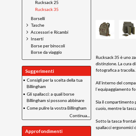
Rucksack 25
Rucksack 35
Borselli
Tasche
Accessori e Ricambi
Inserti
Borse per binocoli
Borse da viaggio
Rucksack 35 è uno zain
distinzione. La cura d
fotografica a tracolla.
Suggerimenti
•
Consigli per la scelta della tua
All`interno del compa
Billingham
l`equipaggiamento fo
•
Gli spallacci: a quali borse
Billingham si possono abbinare
Sia il compartimento 
•
Come pulire la vostra Billingham
cuoio, mentre la tasc
Continua...
Sotto la tasca frontal
spallacci ergonomici 
Approfondimenti