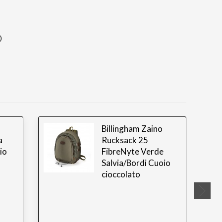
)
Billingham Zaino
a
Rucksack 25
io
FibreNyte Verde
Salvia/Bordi Cuoio
cioccolato