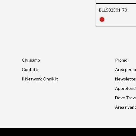
BLL502501-70
Chi siamo
Promo
Contatti
Area perso
Il Network Onnik.it
Newslette
Approfond
Dove Trov
Area rivend