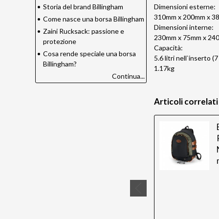
Dimensioni esterne:
•
Storia del brand Billingham
310mm x 200mm x 3
•
Come nasce una borsa Billingham
Dimensioni interne:
•
Zaini Rucksack: passione e
230mm x 75mm x 240m
protezione
Capacità:
•
Cosa rende speciale una borsa
5.6 litri nell`inserto (
Billingham?
1.17kg
Continua...
Articoli correlati