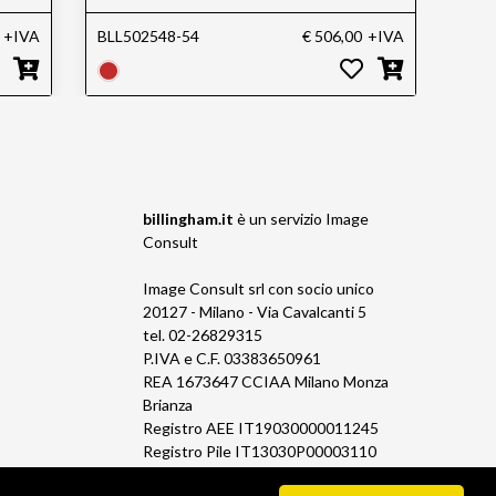
+IVA
BLL502548-54
€ 506,00
+IVA
BLL5
billingham.it
è un servizio
Image
Consult
Image Consult srl con socio unico
20127 - Milano - Via Cavalcanti 5
tel. 02-26829315
P.IVA e C.F. 03383650961
REA 1673647 CCIAA Milano Monza
Brianza
Registro AEE IT19030000011245
Registro Pile IT13030P00003110