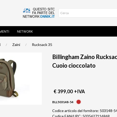
MENTI
NETWORK
i
Zaini
Rucksack 35
Billingham Zaino Rucksa
Cuoio cioccolato
€ 399,00
+IVA
BLL503148-54
Codice articolo del fornitore: 503148-5
Codice EAN/UPC: 5035627116969