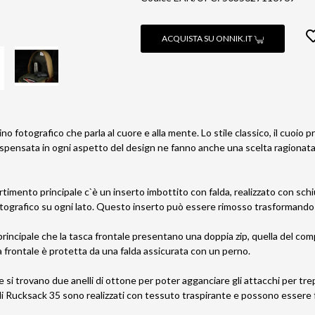
ACQUISTA SU ONNIK.IT
o fotografico che parla al cuore e alla mente. Lo stile classico, il cuoio pr
ispensata in ogni aspetto del design ne fanno anche una scelta ragionata p
rtimento principale c`è un inserto imbottito con falda, realizzato con sc
tografico su ogni lato. Questo inserto può essere rimosso trasformando 
principale che la tasca frontale presentano una doppia zip, quella del com
a frontale è protetta da una falda assicurata con un perno.
e si trovano due anelli di ottone per poter agganciare gli attacchi per trepp
di Rucksack 35 sono realizzati con tessuto traspirante e possono essere 