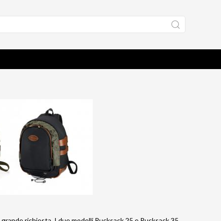
ti a grande richiesta. I due modelli Rucksack 25 e Rucksack 35