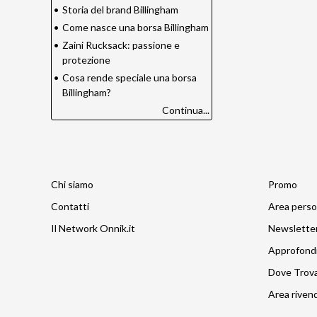
•
Storia del brand Billingham
•
Come nasce una borsa Billingham
•
Zaini Rucksack: passione e
protezione
•
Cosa rende speciale una borsa
Billingham?
Continua...
Chi siamo
Promo
Contatti
Area perso
Il Network Onnik.it
Newslette
Approfond
Dove Trov
Area rivend