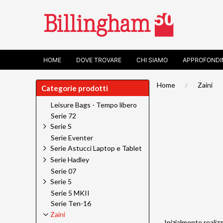
HOME
DOVE TROVARE
CHI SIAMO
APPROFONDI
Home
Zaini
Categorie prodotti
Leisure Bags - Tempo libero
Serie 72
Serie S
Serie Eventer
Serie Astucci Laptop e Tablet
Serie Hadley
Serie 07
Serie 5
Serie 5 MKII
Serie Ten-16
Zaini
Inizialmente realizz