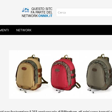
MENTI
NETWORK
ati per festeggiare il 25° anniversario di Billingham, gli zaini sono torna