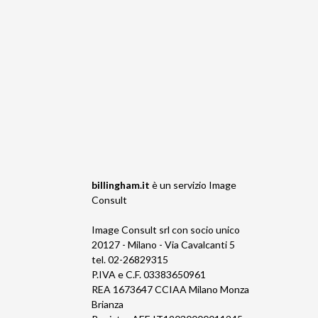
billingham.it
è un servizio
Image
Consult
Image Consult srl con socio unico
20127 - Milano - Via Cavalcanti 5
tel. 02-26829315
P.IVA e C.F. 03383650961
REA 1673647 CCIAA Milano Monza
Brianza