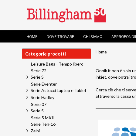
HOME
DOVE TROVARE
CHI SIAMO
APPROFONDI
Home
Categorie prodotti
Leisure Bags - Tempo libero
Serie 72
Onnik.it non è solo un
inkjet, dove potrai tr
Serie S
Serie Eventer
Cerca ciò che ti serv
Serie Astucci Laptop e Tablet
attraverso la cassa un
Serie Hadley
Serie 07
Serie 5
Serie 5 MKII
Serie Ten-16
Zaini