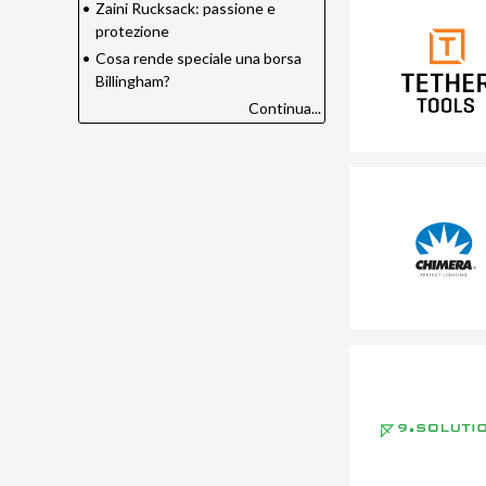
•
Zaini Rucksack: passione e
protezione
•
Cosa rende speciale una borsa
Billingham?
Continua...